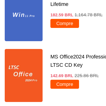
Lifetime
1,164.78
BRL
182.59
BRL
Compre
MS Office2024 Professi
LTSC CD Key
225.86
BRL
142.69
BRL
Compre