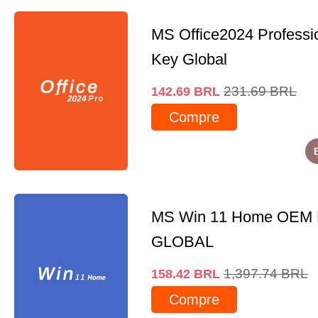
MS Office2024 Professi
Key Global
231.69
BRL
142.69
BRL
Compre
MS Win 11 Home OEM
GLOBAL
1,397.74
BRL
158.42
BRL
Compre