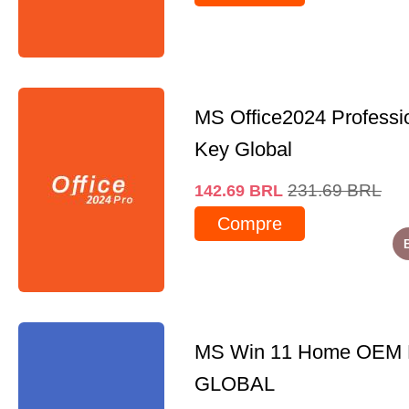
MS Office2024 Professi
Key Global
231.69
BRL
142.69
BRL
Compre
MS Win 11 Home OEM
GLOBAL