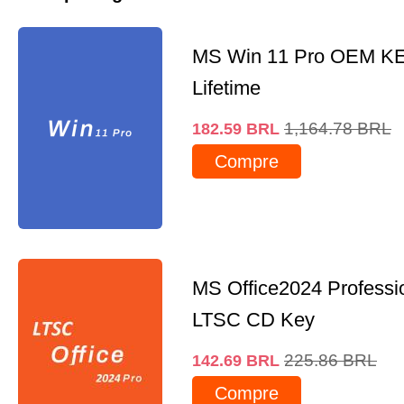
MS Win 11 Pro OEM K
Lifetime
1,164.78
BRL
182.59
BRL
Compre
MS Office2024 Professi
LTSC CD Key
225.86
BRL
142.69
BRL
Compre