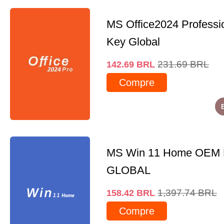
MS Office2024 Professi
Key Global
231.69
BRL
142.69
BRL
Compre
MS Win 11 Home OEM
GLOBAL
1,397.74
BRL
158.42
BRL
Compre