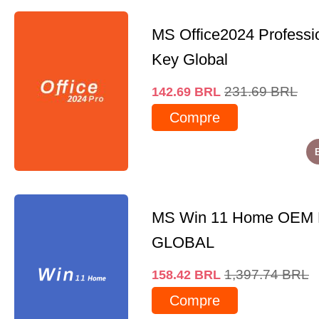
MS Office2024 Professi
Key Global
231.69
BRL
142.69
BRL
Compre
MS Win 11 Home OEM
GLOBAL
1,397.74
BRL
158.42
BRL
Compre