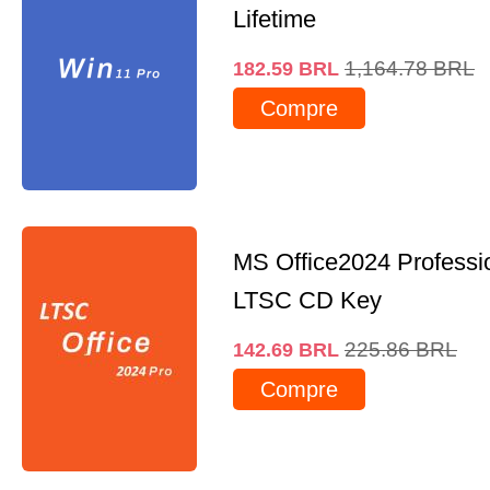
Lifetime
1,164.78
BRL
182.59
BRL
Compre
MS Office2024 Professi
LTSC CD Key
225.86
BRL
142.69
BRL
Compre