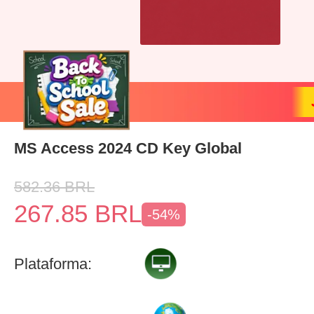
MS Access 2024 CD Key Global
582.36
BRL
267.85
BRL
-54%
Plataforma: