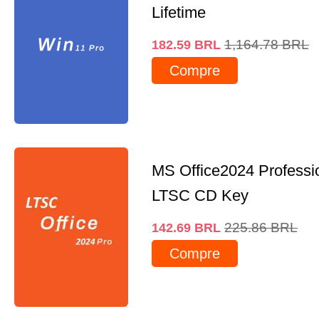
Lifetime
1,164.78
BRL
182.59
BRL
Compre
MS Office2024 Professi
LTSC CD Key
225.86
BRL
142.69
BRL
Compre