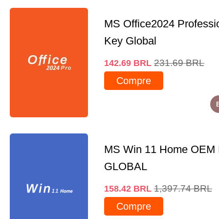
MS Office2024 Professi
Key Global
231.69
BRL
142.69
BRL
Compre
MS Win 11 Home OEM
GLOBAL
1,397.74
BRL
158.42
BRL
Compre