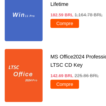
Lifetime
1,164.78
BRL
182.59
BRL
Compre
MS Office2024 Professi
LTSC CD Key
225.86
BRL
142.69
BRL
Compre