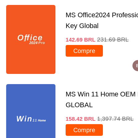
MS Office2024 Professi
Key Global
231.69
BRL
142.69
BRL
Compre
MS Win 11 Home OEM
GLOBAL
1,397.74
BRL
158.42
BRL
Compre