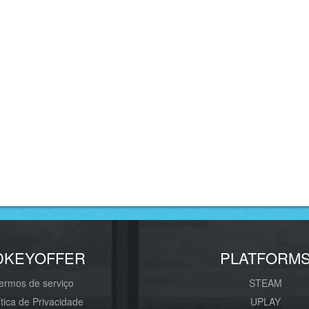
DKEYOFFER
PLATFORM
ermos de serviço
STEAM
ítica de Privacidade
UPLAY