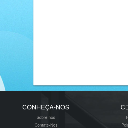
CONHEÇA-NOS
C
Sobre nós
T
Contate-Nos
Pol