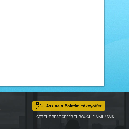
Assine o Boletim cdkeyoffer
S
GET THE BEST OFFER THROUGH E-MAIL / SMS