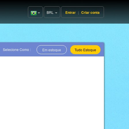
BRL
Entrar
|
Criar conta
Brazil(Português)
Selecione Como :
Em estoque
Tudo Estoque