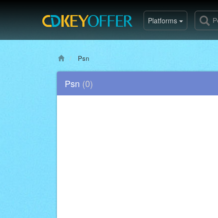
Platforms
Psn
Psn
(0)